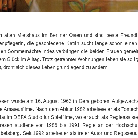
 alten Mietshaus im Berliner Osten und sind beste Freund
ltenpflegerin, die geschiedene Katrin sucht lange schon eine
en Sommernächte indes verbringen die beiden Frauen gemeins
m Glück im Alltag. Trotz getrennter Wohnungen leben sie so 
t, droht sich dieses Leben grundlegend zu ändern.
sen wurde am 16. August 1963 in Gera geboren. Aufgewachse
e Amateurfilme. Nach dem Abitur 1982 arbeitete er als Tontec
riat im DEFA Studio für Spielfilme, wo er auch als Regieassis
 Dresen studierte von 1986 bis 1991 Regie an der Hochschu
elsberg. Seit 1992 arbeitet er als freier Autor und Regisseur