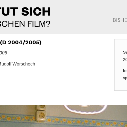
BISH
D 2004/2005)
S
2006
2
Rudolf Worschech
I
sp