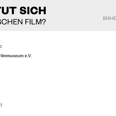
BISH
:
 Filmmuseum e.V.
r)