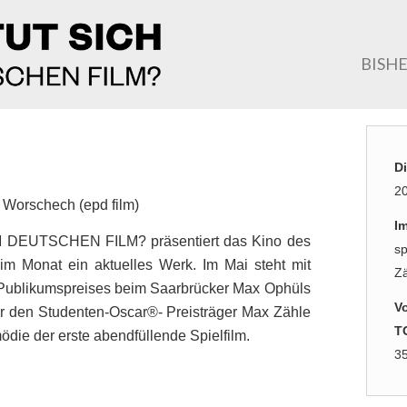
BISH
Di
20
 Worschech (epd film)
I
M DEUTSCHEN FILM? präsentiert das Kino des
sp
m Monat ein aktuelles Werk. Im Mai steht mit
Zä
blikumspreises beim Saarbrücker Max Ophüls
Vo
r den Studenten-Oscar®- Preisträger Max Zähle
T
ödie der erste abendfüllende Spielfilm.
3