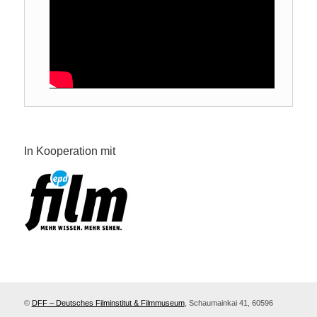
In Kooperation mit
©
DFF – Deutsches Filminstitut & Filmmuseum
, Schaumainkai 41, 60596