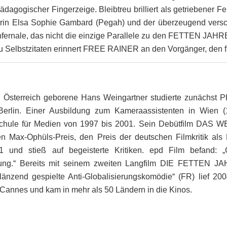
pädagogischer Fingerzeige. Bleibtreu brilliert als getriebener F
rin Elsa Sophie Gambard (Pegah) und der überzeugend versc
o Infernale, das nicht die einzige Parallele zu den FETTEN JA
 Selbstzitaten erinnert FREE RAINER an den Vorgänger, den fa
 Österreich geborene Hans Weingartner studierte zunächst Ph
erlin. Einer Ausbildung zum Kameraassistenten in Wien (
chule für Medien von 1997 bis 2001. Sein Debütfilm DAS 
 Max-Ophüls-Preis, den Preis der deutschen Filmkritik als 
 und stieß auf begeisterte Kritiken. epd Film befand: „
stung.“ Bereits mit seinem zweiten Langfilm DIE FETTEN 
länzend gespielte Anti-Globalisierungskomödie“ (FR) lief 200
Cannes und kam in mehr als 50 Ländern in die Kinos.