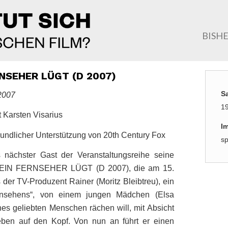
BISH
RNSEHER LÜGT (D 2007)
S
2007
19
 Karsten Visarius
I
reundlicher Unterstützung von 20th Century Fox
sp
s nächster Gast der Veranstaltungsreihe seine
EIN FERNSEHER LÜGT (D 2007), die am 15.
der TV-Produzent Rainer (Moritz Bleibtreu), ein
rnsehens“, von einem jungen Mädchen (Elsa
es geliebten Menschen rächen will, mit Absicht
Leben auf den Kopf. Von nun an führt er einen