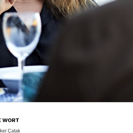
E WORT
lker Çatak