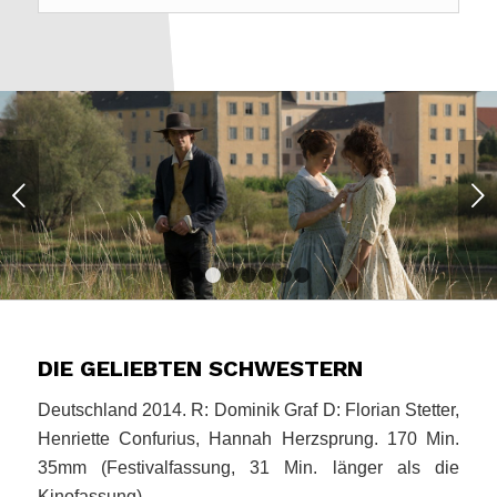
Weiter
1
2
3
4
5
6
7
DIE GELIEBTEN SCHWESTERN
Deutschland 2014. R: Dominik Graf D: Florian Stetter,
Henriette Confurius, Hannah Herzsprung. 170 Min.
35mm (Festivalfassung, 31 Min. länger als die
Kinofassung)