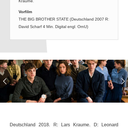
Kraume.
Vorfilm
THE BIG BROTHER STATE (Deutschland 2007 R:
David Scharf 4 Min. Digital engl. OmU)
Weiter
1
2
3
4
5
6
7
8
9
10
Deutschland 2018. R: Lars Kraume. D: Leonard